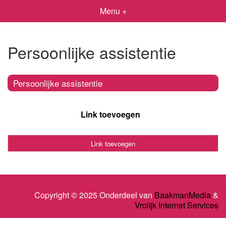
Menu +
Persoonlijke assistentie
Persoonlijke assistentie
Link toevoegen
Link toevoegen
Copyright © 2025 Onderdeel van
BaakmanMedia
&
Vrolijk Internet Services